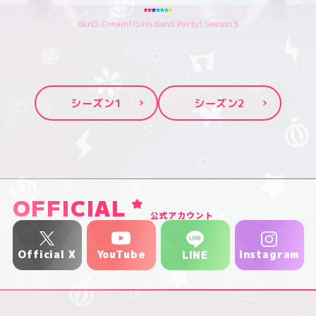
BanG Dream! Girls Band Party! Season3
シーズン1
シーズン2
OFFICIAL
公式アカウント
YouTube
Official X
Instagram
LINE