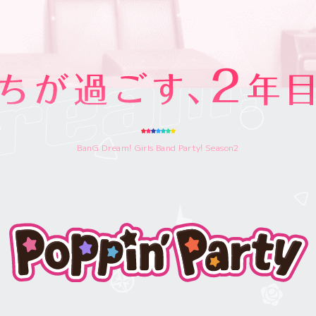
BanG Dream! Girls Band Party! Season2