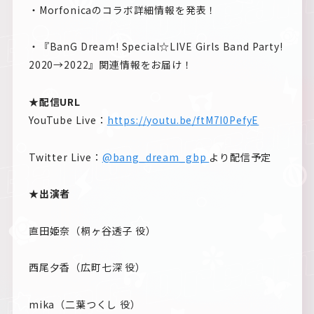
・Morfonicaのコラボ詳細情報を発表！
・『BanG Dream! Special☆LIVE Girls Band Party!
2020→2022』関連情報をお届け！
★配信URL
YouTube Live：
https://youtu.be/ftM7I0PefyE
Twitter Live：
@bang_dream_gbp
より配信予定
★出演者
直田姫奈（桐ヶ谷透子 役）
西尾夕香（広町七深 役）
mika（二葉つくし 役）