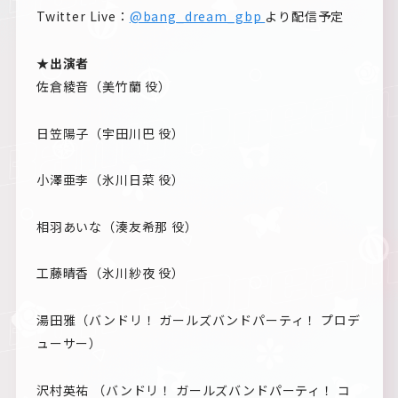
Twitter Live：
@bang_dream_gbp
より配信予定
★出演者
佐倉綾音（美竹蘭 役）
日笠陽子（宇田川巴 役）
小澤亜李（氷川日菜 役）
相羽あいな（湊友希那 役）
工藤晴香（氷川紗夜 役）
湯田雅（バンドリ！ ガールズバンドパーティ！ プロデ
ューサー）
沢村英祐 （バンドリ！ ガールズバンドパーティ！ コ