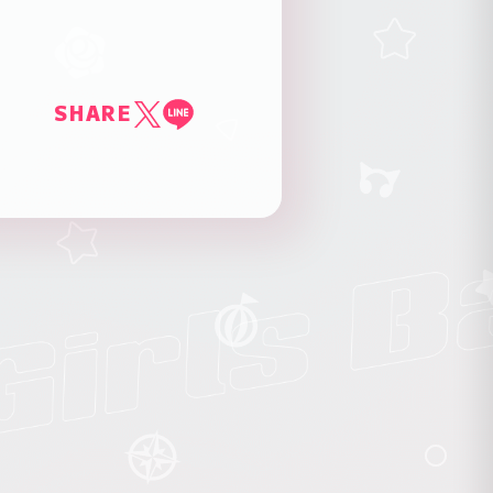
。
SHARE