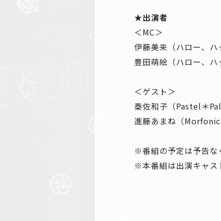
★出演者
＜MC＞
伊藤美来（ハロー、ハ
豊田萌絵（ハロー、ハ
＜ゲスト＞
秦佐和子（Pastel＊Pa
進藤あまね（Morfoni
※番組の予定は予告な
※本番組は出演キャス