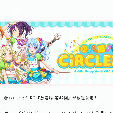
「＠ハロハピCiRCLE放送局 第42回」が放送決定！
 ガールズバンドパーティ！@ハロハピCiRCLE放送局」