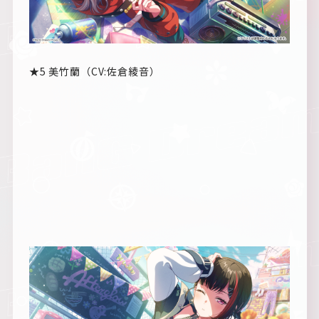
★5 美竹蘭（CV:佐倉綾音）