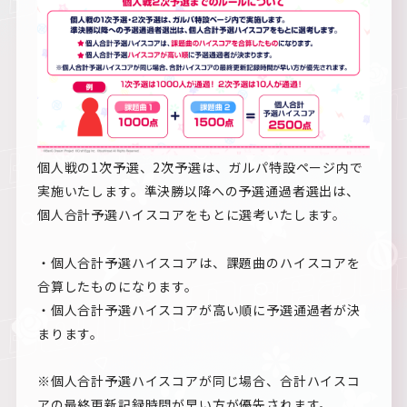
個人戦の1次予選、2次予選は、ガルパ特設ページ内で
実施いたします。準決勝以降への予選通過者選出は、
個人合計予選ハイスコアをもとに選考いたします。
・個人合計予選ハイスコアは、課題曲のハイスコアを
合算したものになります。
・個人合計予選ハイスコアが高い順に予選通過者が決
まります。
※個人合計予選ハイスコアが同じ場合、合計ハイスコ
アの最終更新記録時間が早い方が優先されます。