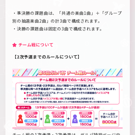
・準決勝の課題曲は、「共通の楽曲1曲」＋「グループ
別の抽選楽曲2曲」の計3曲で構成されます。
・決勝の課題曲は固定の3曲で構成されます。
チーム戦について
【2次予選までのルールについて】
チーム戦の1次予選・2次予選は、ガルパ特設ページ内