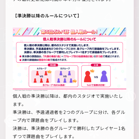
【準決勝以降のルールについて】
個人戦の準決勝以降は、都内のスタジオで実施いたし
ます。
準決勝は、予選通過者を2つのグループに分け、各グル
ープ内で課題曲をプレイします。
決勝は、準決勝の各グループで勝利したプレイヤー1名
ずつで課題曲をプレイします。