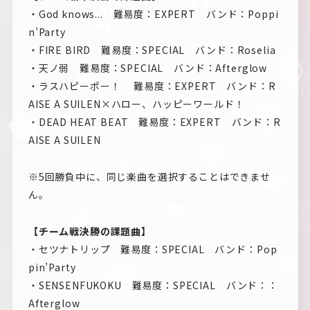
・God knows... 難易度：EXPERT バンド：Poppi
n’Party
・FIRE BIRD 難易度：SPECIAL バンド：Roselia
・天ノ弱 難易度：SPECIAL バンド：Afterglow
・ラスハピーポー！ 難易度：EXPERT バンド：R
AISE A SUILEN×ハロー、ハッピーワールド！
・DEAD HEAT BEAT 難易度：EXPERT バンド：R
AISE A SUILEN
※5回勝負中に、同じ楽曲を選択することはできませ
ん。
【チーム戦決勝の課題曲】
・セツナトリップ 難易度：SPECIAL バンド：Pop
pin’Party
・SENSENFUKOKU 難易度：SPECIAL バンド：：
Afterglow