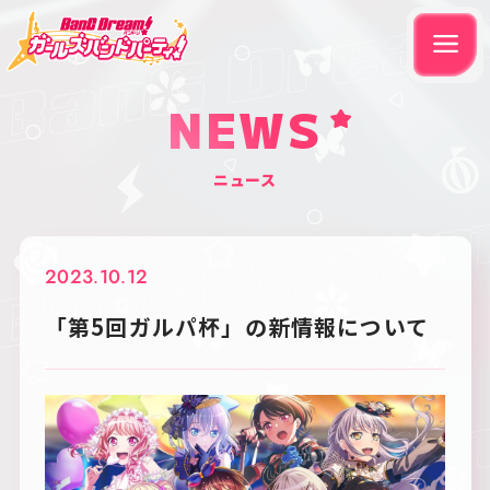
NEWS
ニュース
2023.10.12
「第5回ガルパ杯」の新情報について