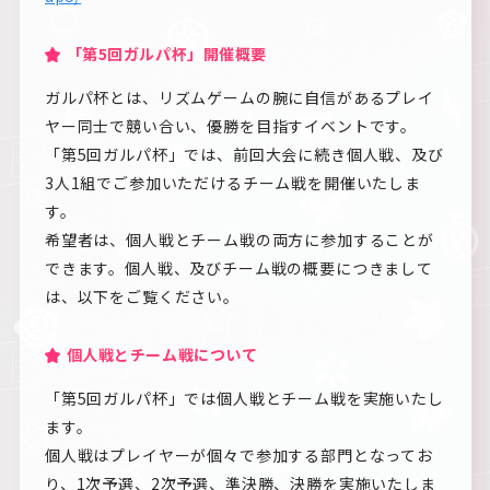
「第5回ガルパ杯」開催概要
ガルパ杯とは、リズムゲームの腕に自信があるプレイ
ヤー同士で競い合い、優勝を目指すイベントです。
「第5回ガルパ杯」では、前回大会に続き個人戦、及び
3人1組でご参加いただけるチーム戦を開催いたしま
す。
希望者は、個人戦とチーム戦の両方に参加することが
できます。個人戦、及びチーム戦の概要につきまして
は、以下をご覧ください。
個人戦とチーム戦について
「第5回ガルパ杯」では個人戦とチーム戦を実施いたし
ます。
個人戦はプレイヤーが個々で参加する部門となってお
り、1次予選、2次予選、準決勝、決勝を実施いたしま