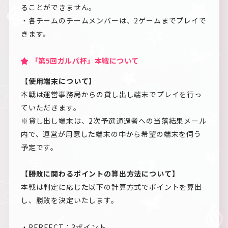
ることができません。
・各チームのチームメンバーは、2ゲームまでプレイで
きます。
「第5回ガルパ杯」本戦について
【使用端末について】
本戦は運営事務局からの貸し出し端末でプレイを行っ
ていただきます。
※貸し出し端末は、2次予選通過者への当落結果メール
内で、運営が用意した端末の中から希望の端末を伺う
予定です。
【勝敗に関わるポイントの算出方法について】
本戦は判定に応じた以下の計算方式でポイントを算出
し、勝敗を決定いたします。
・PERFECT：3ポイント