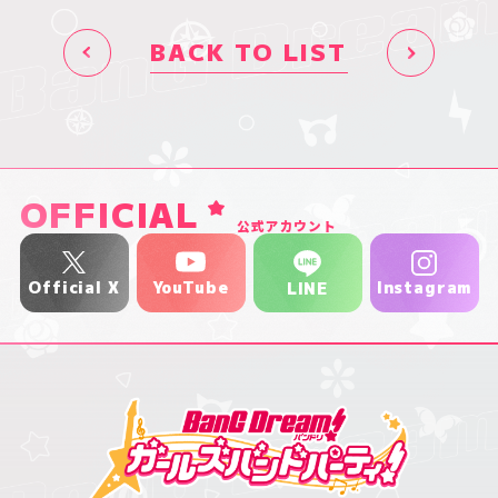
BACK TO LIST
OFFICIAL
公式アカウント
YouTube
Official X
Instagram
LINE