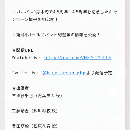
・ガルパは9月中旬で4.5周年！4.5周年を記念したキャ
ンペーン情報を初公開！
・第4回ガールズバンド総選挙の情報を公開！
★配信URL
YouTube Live：
https://youtu.be/VNE76TY0PhE
Twitter Live：
@bang_dream_gbp
より配信予定
★出演者
三澤紗千香（青葉モカ 役）
工藤晴香（氷川紗夜 役）
豊田萌絵（松原花音 役）