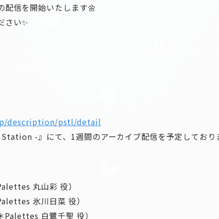
の配信を開始いたします🌼
ださい✨
jp/description/pstl/detail
Radio Station -』にて、1週間のアーカイブ配信を予定してお
alettes 丸山彩 役）
alettes 氷川日菜 役）
Palettes 白鷺千聖 役）