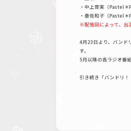
・中上育実（Pastel＊P
・秦佐和子（Pastel＊P
※配信回によって、出
4月23日より、バン
す。
5月以降の各ラジオ番
引き続き「バンドリ！