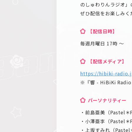
のしゅわりんラジオ」
ぜひ配信をお楽しみく
【配信日時】
毎週月曜日 17時 ～
【配信メディア】
https://hibiki-radio.
※『響 - HiBiKi 
パーソナリティー
・前島亜美（Pastel＊P
・小澤亜李（Pastel＊P
・上坂すみれ（Pastel＊