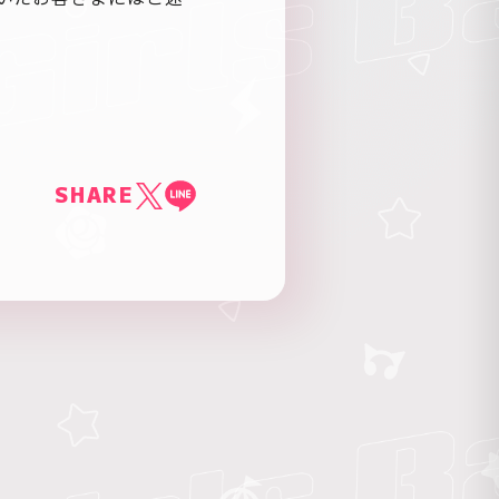
。
SHARE