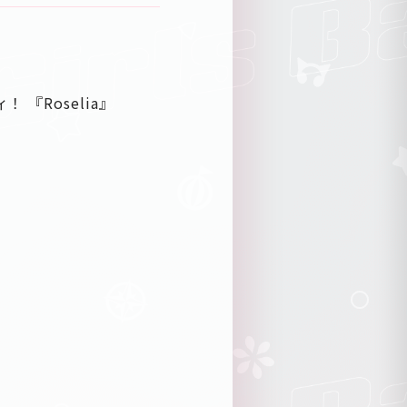
『Roselia』