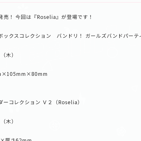
売！ 今回は『Roselia』が登場です！
ックスコレクション バンドリ！ ガールズバンドパーティ！ 
日（木）
×105mm×80mm
コレクション Ｖ２（Roselia）
日（木）
）
×厚さ62mm