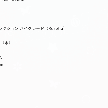
クション ハイグレード（Roselia）
日（木）
）
り
m