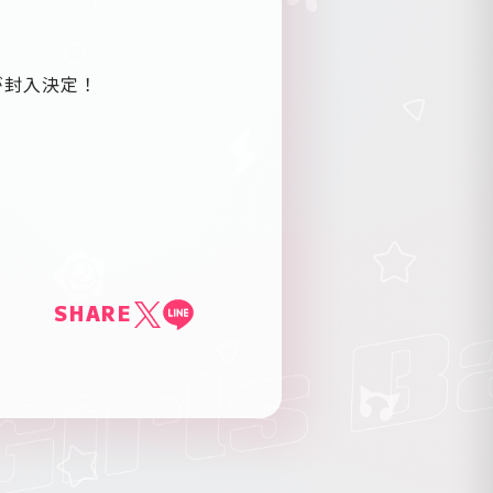
券が封入決定！
SHARE