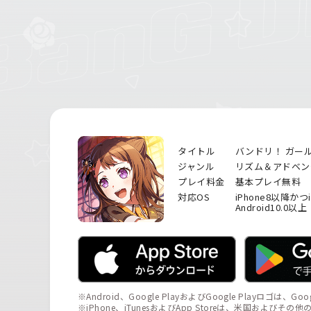
タイトル
バンドリ！ ガー
ジャンル
リズム＆アドベン
プレイ料金
基本プレイ無料
対応OS
iPhone8以降かつ
Android10.0以上
※Android、Google PlayおよびGoogle Playロゴは、Go
※iPhone、iTunesおよびApp Storeは、米国およびそ