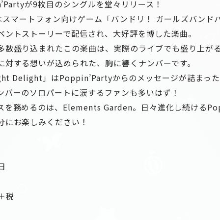
n’Partyが9枚目のシングルを堂々リリース！
G」はスマートフォン向けゲーム「バンドリ！ ガールズバン
ベントストーリーで配信され、大好評を博した楽曲。
多数盛り込まれたこの楽曲は、実際のライブでも盛り上が
に対する想いが込められた、胸に響くナンバーです。
t Delight」はPoppin’Partyからのメッセージが詰
ンバーのソロパートに涙するファンも多いはず！
めるのは、Elements Garden。日々進化し続けるPopp
分にお楽しみください！
日
）＋税