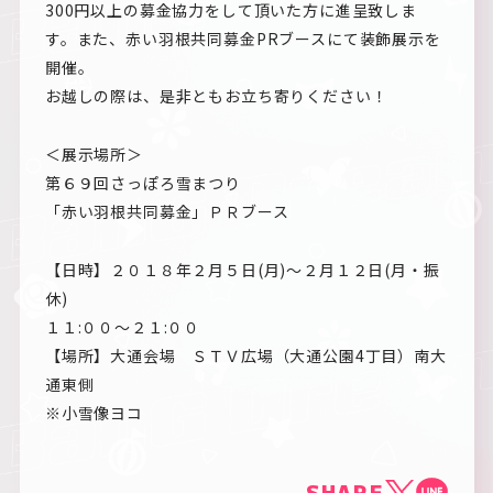
300円以上の募金協力をして頂いた方に進呈致しま
す。また、赤い羽根共同募金PRブースにて装飾展示を
開催。
お越しの際は、是非ともお立ち寄りください！
＜展示場所＞
第６９回さっぽろ雪まつり
「赤い羽根共同募金」ＰＲブース
【日時】２０１８年２月５日(月)～２月１２日(月・振
休)
１１:００～２１:００
【場所】大通会場 ＳＴＶ広場（大通公園4丁目）南大
通東側
※小雪像ヨコ