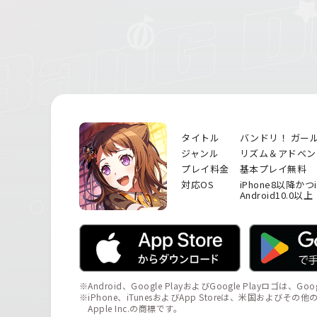
タイトル
バンドリ！ ガー
ジャンル
リズム＆アドベン
プレイ料金
基本プレイ無料
対応OS
iPhone8以降かつ
Android10.0以上
※Android、Google PlayおよびGoogle Playロゴは、Go
※iPhone、iTunesおよびApp Storeは、米国およびそ
Apple Inc.の商標です。