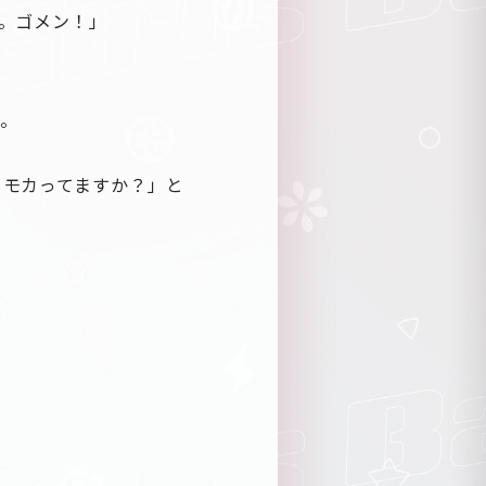
。ゴメン！」
。
てモカってますか？」と