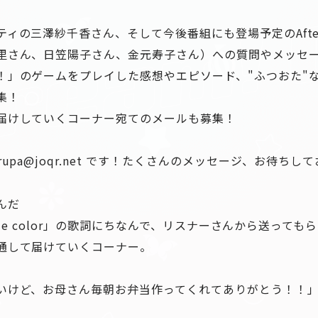
ィの三澤紗千香さん、そして今後番組にも登場予定のAfter
里さん、日笠陽子さん、金元寿子さん）への質問やメッセー
！」のゲームをプレイした感想やエピソード、"ふつおた"
集！
届けしていくコーナー宛てのメールも募集！
upa@joqr.net です！たくさんのメッセージ、お待ちし
んだ
「True color」の歌詞にちなんで、リスナーさんから送って
通して届けていくコーナー。
いけど、お母さん毎朝お弁当作ってくれてありがとう！！