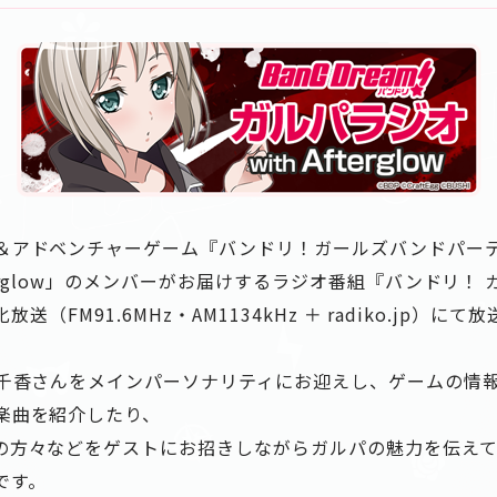
＆アドベンチャーゲーム『バンドリ！ガールズバンドパー
rglow」のメンバーがお届けするラジオ番組『バンドリ！ ガルパ
放送（FM91.6MHz・AM1134kHz ＋ radiko.jp）にて
紗千香さんをメインパーソナリティにお迎えし、ゲームの情
楽曲を紹介したり、
の方々などをゲストにお招きしながらガルパの魅力を伝え
です。