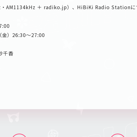
M1134kHz ＋ radiko.jp）、HiBiKi Radio Station
:00
）26:30～27:00
紗千香