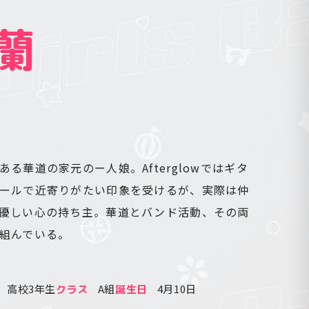
蘭
る華道の家元のー人娘。Afterglowではギタ
ールで近寄りがたい印象を受けるが、実際は仲
優しい心の持ち主。華道とバンド活動、その両
組んでいる。
高校3年生
A組
4月10日
クラス
誕生日