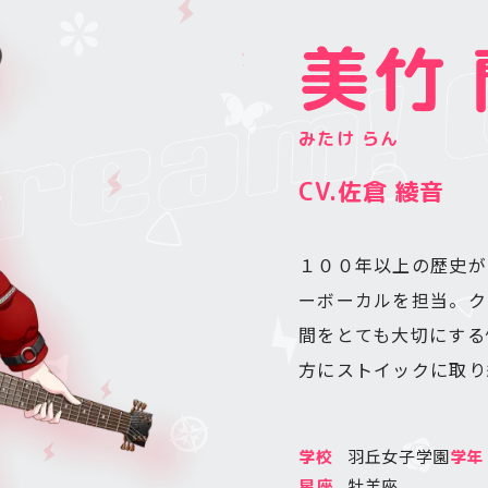
美竹 
みたけ らん
CV.佐倉 綾音
１００年以上の歴史があ
ーボーカルを担当。ク
間をとても大切にする
方にストイックに取り
羽丘女子学園
学校
学年
牡羊座
星座